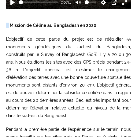
y
00:31
P
U
S
P
E
l
n
e
I
n
a
m
t
P
t
Mission de Céline au Bangladesh en 2020
y
u
t
e
t
i
r
L’objectif de cette partie du projet est de réétudier 55
e
n
f
monuments géodésiques du sud-est du Bangladesh,
g
u
construits par le Survey of Bangladesh (SoB) il y a 20 ou 30
s
l
ans. Nous étudions les sites avec des GPS précis pendant 24-
l
36 h. L’objectif principal est d’estimer le changement
s
d’élévation des terres avec une bonne couverture spatiale (les
c
monuments sont distants d’environ 20 km). L’objectif général
r
est de pouvoir déterminer la subsidence côtière dans la région
e
e
au cours des 20 dernières années. Ceci est très important pour
n
déterminer l’élévation relative actuelle du niveau de la mer
dans le sud-est du Bangladesh.
Pendant la première partie de l’expérience sur le terrain, nous
avons travaillé sur les sites près de Barisal et Kuakata. Nous